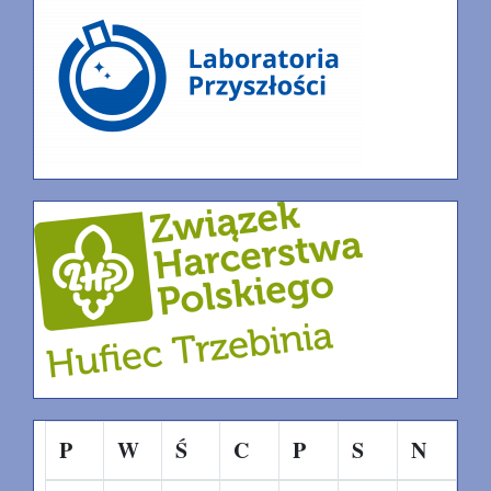
P
W
Ś
C
P
S
N