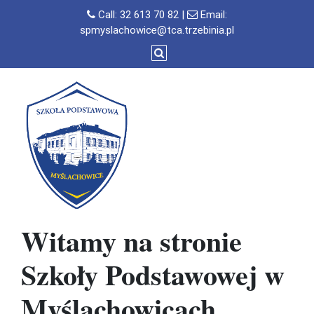
Skip
Call:
32 613 70 82
|
Email:
to
spmyslachowice@tca.trzebinia.pl
content
Witamy na stronie
Szkoły Podstawowej w
Myślachowicach