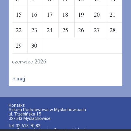
15
16
17
18
19
20
21
22
23
24
25
26
27
28
29
30
czerwiec 2026
« maj
Kontakt:
Szkoła Podstawowa w Myślachowicach
ul. Trzebińska 15
32-543 Myślachowice
tel: 32 613 70 82
email: spmyslachowice@tca.trzebinia.pl