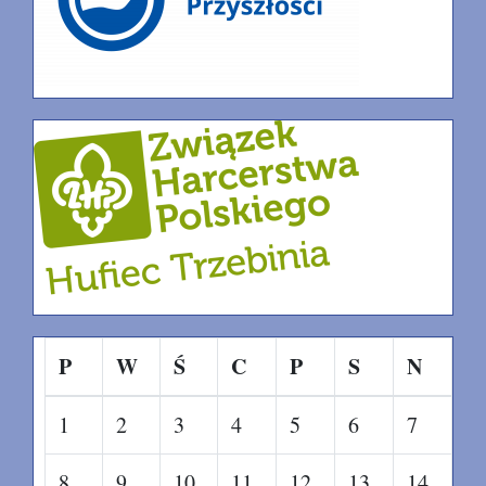
P
W
Ś
C
P
S
N
1
2
3
4
5
6
7
8
9
10
11
12
13
14