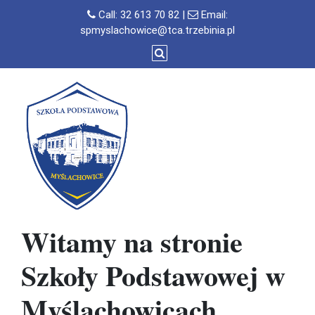
Skip
Call:
32 613 70 82
|
Email:
to
spmyslachowice@tca.trzebinia.pl
content
Witamy na stronie
Szkoły Podstawowej w
Myślachowicach