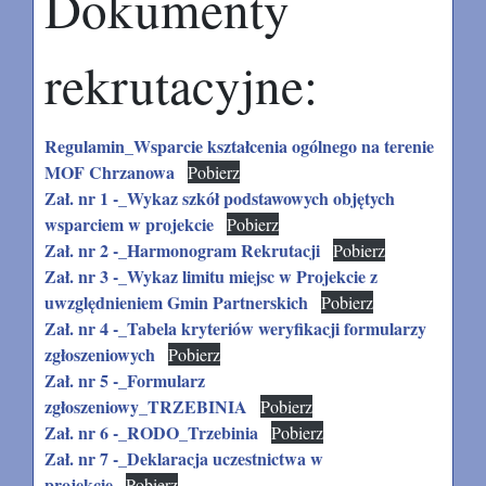
Dokumenty
rekrutacyjne:
Regulamin_Wsparcie kształcenia ogólnego na terenie
MOF Chrzanowa
Pobierz
Zał. nr 1 -_Wykaz szkół podstawowych objętych
wsparciem w projekcie
Pobierz
Zał. nr 2 -_Harmonogram Rekrutacji
Pobierz
Zał. nr 3 -_Wykaz limitu miejsc w Projekcie z
uwzględnieniem Gmin Partnerskich
Pobierz
Zał. nr 4 -_Tabela kryteriów weryfikacji formularzy
zgłoszeniowych
Pobierz
Zał. nr 5 -_Formularz
zgłoszeniowy_TRZEBINIA
Pobierz
Zał. nr 6 -_RODO_Trzebinia
Pobierz
Zał. nr 7 -_Deklaracja uczestnictwa w
projekcie
Pobierz