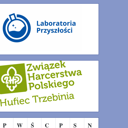
P
W
Ś
C
P
S
N