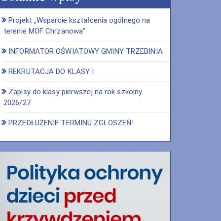
Projekt „Wsparcie kształcenia ogólnego na
terenie MOF Chrzanowa”
INFORMATOR OŚWIATOWY GMINY TRZEBINIA
REKRUTACJA DO KLASY I
Zapisy do klasy pierwszej na rok szkolny
2026/27
PRZEDŁUŻENIE TERMINU ZGŁOSZEŃ!