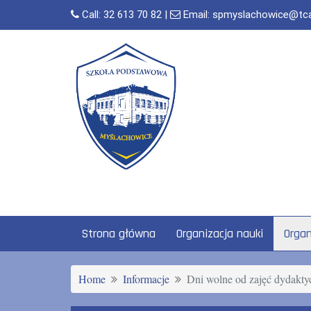
Skip
Call:
32 613 70 82
|
Email:
spmyslachowice@tca.t
to
content
Strona główna
Organizacja nauki
Organ
Home
Informacje
Dni wolne od zajęć dydakty