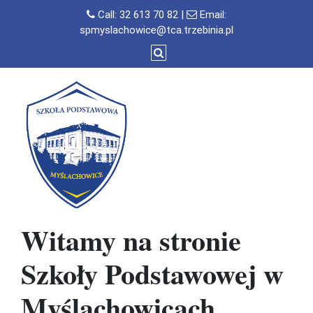
Skip
Call:
32 613 70 82
|
Email:
to
spmyslachowice@tca.trzebinia.pl
content
Witamy na stronie
Szkoły Podstawowej w
Myślachowicach