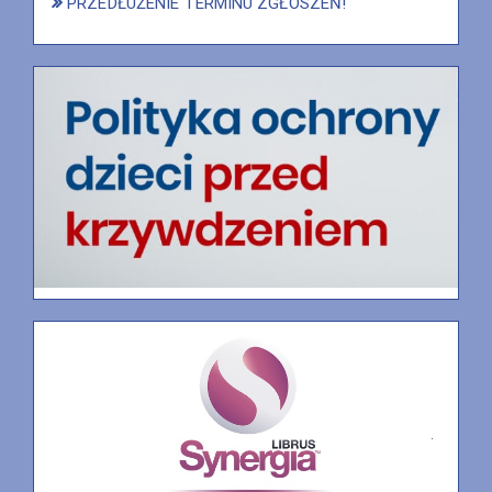
PRZEDŁUŻENIE TERMINU ZGŁOSZEŃ!