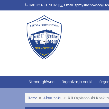
Skip
Call:
32 613 70 82
|
Email:
spmyslachowice@tca.t
to
content
Strona główna
Organizacja nauki
Organ
Home
Aktualności
XII Ogólnopolski Konkurs