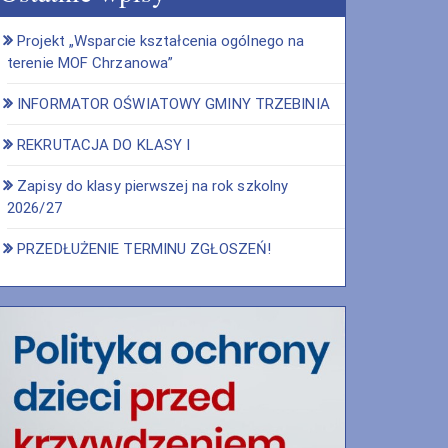
Projekt „Wsparcie kształcenia ogólnego na
terenie MOF Chrzanowa”
INFORMATOR OŚWIATOWY GMINY TRZEBINIA
REKRUTACJA DO KLASY I
Zapisy do klasy pierwszej na rok szkolny
2026/27
PRZEDŁUŻENIE TERMINU ZGŁOSZEŃ!