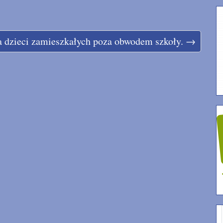
la dzieci zamieszkałych poza obwodem szkoły. →