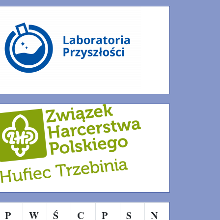
P
W
Ś
C
P
S
N